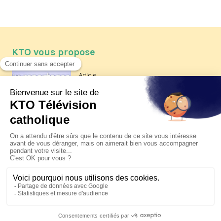
KTO vous propose
Article
Les reportages d'été 2026 de KTO
Article
La visite pastorale du pape Léon
XIV à Assise à suivre sur KTO le
jeudi 6 août
Article
Le pape en Uruguay, Argentine et
Pérou du 6 au 17 novembre 2026