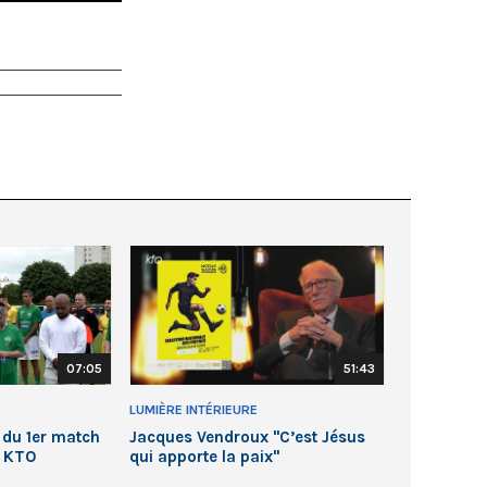
07:05
51:43
LUMIÈRE INTÉRIEURE
 du 1er match
Jacques Vendroux "C’est Jésus
r KTO
qui apporte la paix"