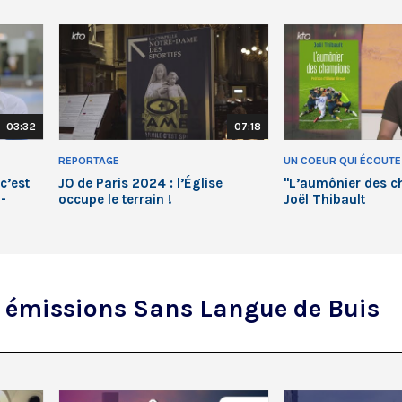
03:32
07:18
REPORTAGE
UN COEUR QUI ÉCOUTE
c’est
JO de Paris 2024 : l’Église
"L’aumônier des c
-
occupe le terrain !
Joël Thibault
s émissions Sans Langue de Buis