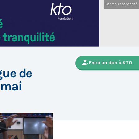
Contenu sponsorisé
Faire un don à KTO
gue de
7 mai