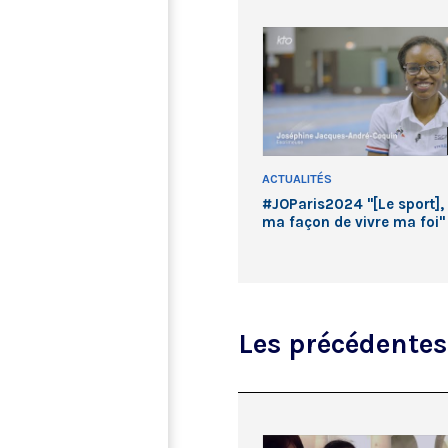
ACTUALITÉS
#JOParis2024 "[Le sport], 
ma façon de vivre ma foi" 
Joséphine Jacques-André-
Coquin
Les précédente