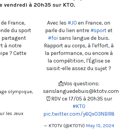
ce vendredi à 20h35 sur KTO.
 de France,
Avec les
#JO
en France, on
onde du sport
parle du lien entre
#sport
et
i partagent
#foi
sans langue de buis.
rt à notre
Rapport au corps, à l'effort, à
uipe ? Cette
la performance, ou encore à
la compétition, l'Église se
saisit-elle assez du sujet ?
📩Vos questions:
sanslanguedebuis@ktotv.com
lage olympique,
⏰RDV ce 17/05 à 20h35 sur
#KTO
ur les Jeux
pic.twitter.com/y6QxO3NBR8
— KTOTV (@KTOTV)
May 15, 2024