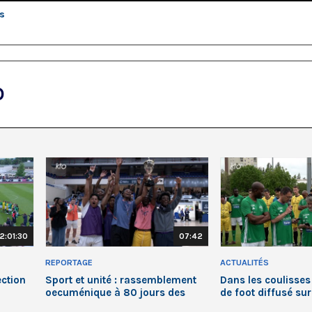
is
O
2:01:30
07:42
REPORTAGE
ACTUALITÉS
ection
Sport et unité : rassemblement
Dans les coulisses
oecuménique à 80 jours des
de foot diffusé su
Jeux Olympiques