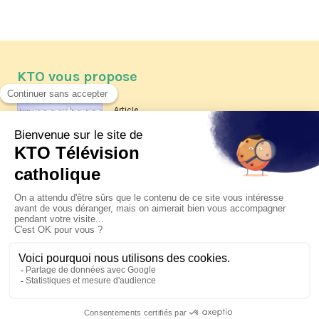
KTO vous propose
Article
Les reportages d'été 2026 de KTO
Article
La visite pastorale du pape Léon
XIV à Assise à suivre sur KTO le
jeudi 6 août
Article
Le pape en Uruguay, Argentine et
Pérou du 6 au 17 novembre 2026