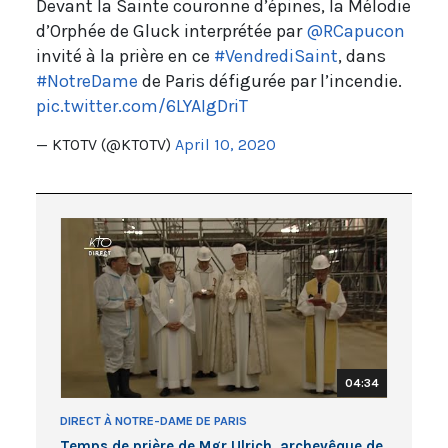
Devant la Sainte couronne d’épines, la Mélodie
d’Orphée de Gluck interprétée par
@RCapucon
invité à la prière en ce
#VendrediSaint
, dans
#NotreDame
de Paris défigurée par l’incendie.
pic.twitter.com/6LYAIgDriT
— KTOTV (@KTOTV)
April 10, 2020
04:34
DIRECT À NOTRE-DAME DE PARIS
Temps de prière de Mgr Ulrich, archevêque de