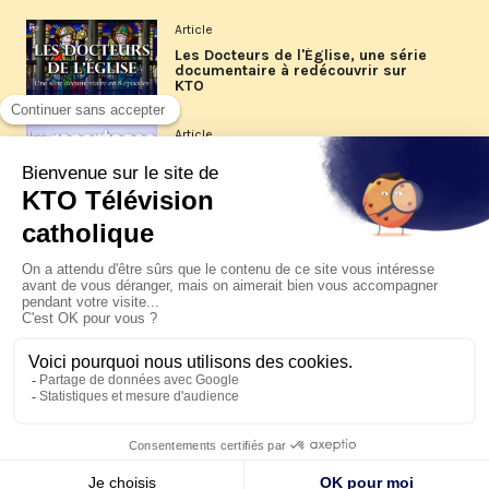
Article
Les Docteurs de l'Église, une série
documentaire à redécouvrir sur
KTO
Article
Les reportages d'été 2026 de KTO
Article
La visite pastorale du pape Léon
XIV à Assise à suivre sur KTO le
jeudi 6 août
Article
Le pape en Uruguay, Argentine et
Pérou du 6 au 17 novembre 2026