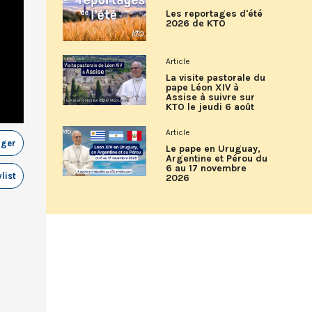
Les reportages d'été
2026 de KTO
Article
La visite pastorale du
pape Léon XIV à
Assise à suivre sur
KTO le jeudi 6 août
Article
ager
Le pape en Uruguay,
Argentine et Pérou du
6 au 17 novembre
list
2026