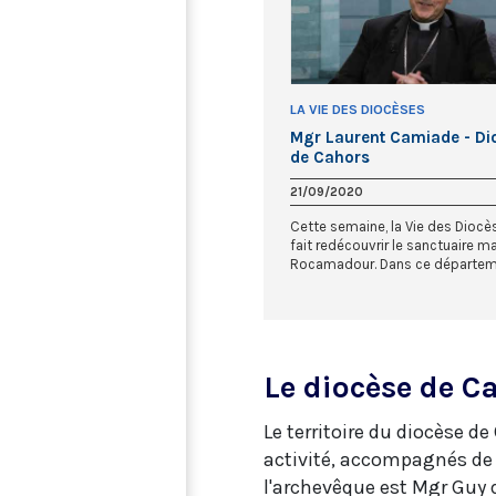
LA VIE DES DIOCÈSES
Mgr Laurent Camiade - Di
de Cahors
21/09/2020
Cette semaine, la Vie des Dioc
fait redécouvrir le sanctuaire ma
Rocamadour. Dans ce départeme
Le diocèse de C
Le territoire du diocèse 
activité, accompagnés de 6
l'archevêque est Mgr Guy 