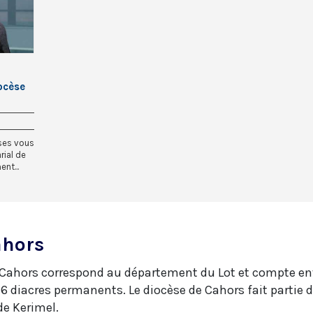
ocèse
èses vous
rial de
nt...
ahors
de Cahors correspond au département du Lot et compte env
 diacres permanents. Le diocèse de Cahors fait partie d
de Kerimel.