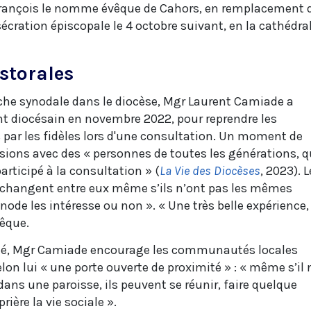
pe François le nomme évêque de Cahors, en remplacement 
nsécration épiscopale le 4 octobre suivant, en la cathédra
storales
che synodale dans le diocèse, Mgr Laurent Camiade a
 diocésain en novembre 2022, pour reprendre les
 par les fidèles lors d'une consultation. Un moment de
ions avec des « personnes de toutes les générations, q
rticipé à la consultation » (
La Vie des Diocèses
, 2023). L
s échangent entre eux même s’ils n’ont pas les mêmes
ynode les intéresse ou non ». « Une très belle expérience,
vêque.
rnité, Mgr Camiade encourage les communautés locales
lon lui « une porte ouverte de proximité » : « même s’il 
ans une paroisse, ils peuvent se réunir, faire quelque
rière la vie sociale ».