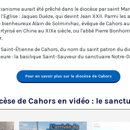
stianisme aurait été prêché dans le diocèse par saint Martia
’Eglise : Jaques Duèze, qui devint Jean XXII. Parmi les 
e bienheureux Alain de Solminihac, évêque de Cahors au X
tyrisé en Chine au XIXe siècle, ou l'abbé Pierre Bonhomm
r.
 Saint-Étienne de Cahors, du nom du saint patron du dio
eure : la basilique Saint-Sauveur du sanctuaire Notre
Pour en savoir plus sur le diocèse de Cahors
ocèse de Cahors en vidéo : le san