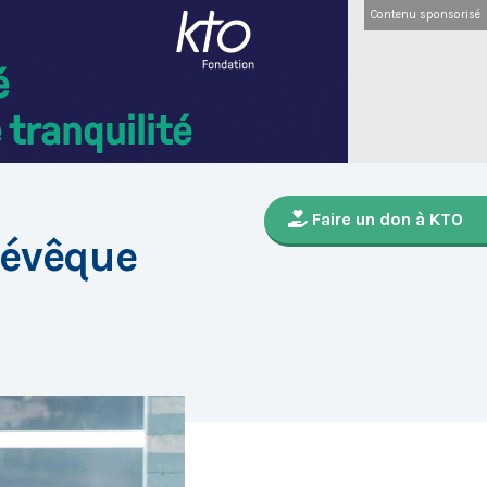
Contenu sponsorisé
Faire un don à KTO
 évêque