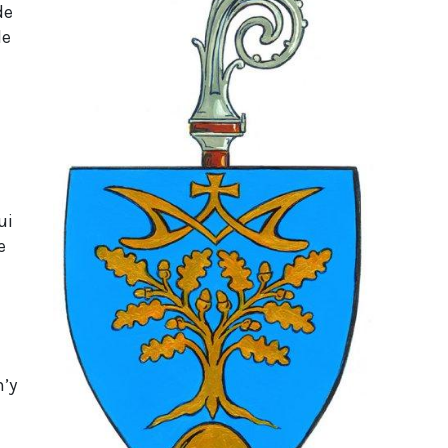
de
le
ui
e
n’y