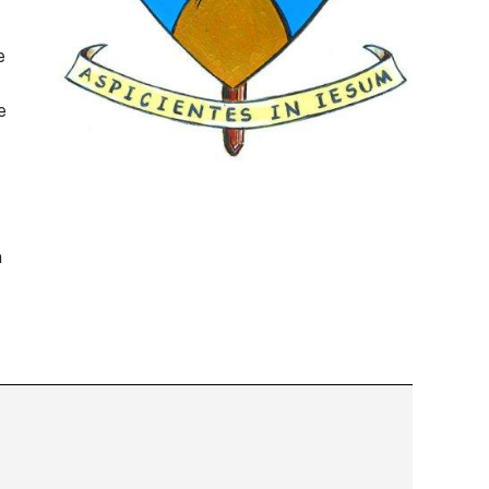
e
e
a