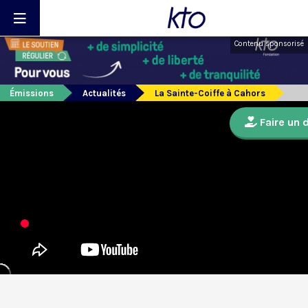
Contenu sponsorisé
Émissions
Actualités
La Sainte-Coiffe à Cahors
Faire un 