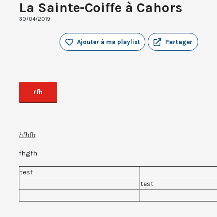
La Sainte-Coiffe à Cahors
30/04/2019
Ajouter à ma playlist
Partager
rfh
hfhfh
fhgfh
test
test