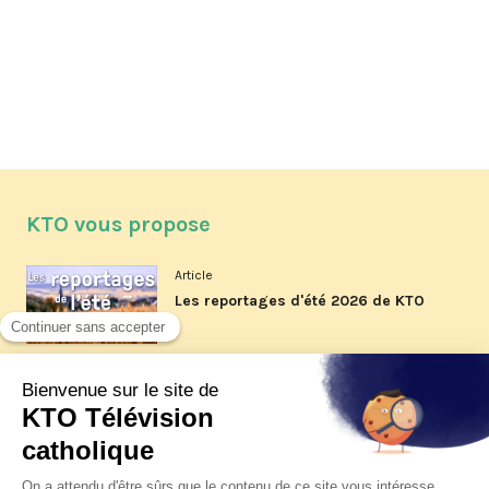
KTO vous propose
Article
Les reportages d'été 2026 de KTO
Article
La visite pastorale du pape Léon
XIV à Assise à suivre sur KTO le
jeudi 6 août
Article