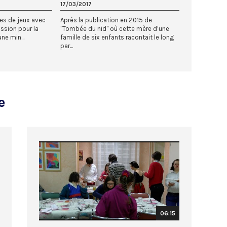
17/03/2017
ties de jeux avec
Après la publication en 2015 de
assion pour la
"Tombée du nid" où cette mère d’une
une min...
famille de six enfants racontait le long
par...
e
06:15