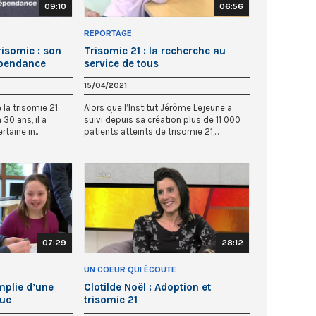
09:10
06:56
REPORTAGE
risomie : son
Trisomie 21 : la recherche au
épendance
service de tous
15/04/2021
 la trisomie 21.
Alors que l’Institut Jérôme Lejeune a
 30 ans, il a
suivi depuis sa création plus de 11 000
taine in...
patients atteints de trisomie 21,...
07:29
28:12
UN COEUR QUI ÉCOUTE
emplie d’une
Clotilde Noël : Adoption et
que
trisomie 21