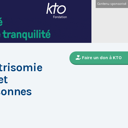
Contenu sponsorisé
Faire un don à KTO
trisomie
et
sonnes