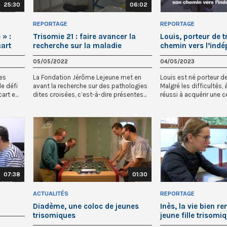
25:30
06:02
REPORTAGE
REPORTAGE
 » :
Trisomie 21 : faire avancer la
Louis, porteur de t
cart
recherche sur la maladie
chemin vers l’ind
d’Alzheimer
05/05/2022
04/05/2023
les
La Fondation Jérôme Lejeune met en
Louis est né porteur de
e défi
avant la recherche sur des pathologies
Malgré les difficultés, à
rt e...
dites croisées, c’est-à-dire présentes...
réussi à acquérir une cer
07:38
01:30
ACTUALITÉS
REPORTAGE
Diadème, une coloc de jeunes
Inès, la vie bien r
trisomiques
jeune fille trisomi