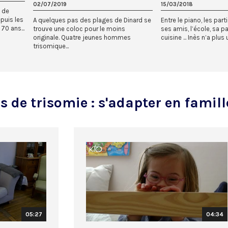
02/07/2019
15/03/2018
 de
puis les
A quelques pas des plages de Dinard se
Entre le piano, les par
70 ans...
trouve une coloc pour le moins
ses amis, l’école, sa p
originale. Quatre jeunes hommes
cuisine ... Inès n’a plus 
trisomique...
 de trisomie : s'adapter en famill
05:27
04:34