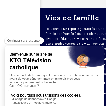
Vies de famille
Tout part d’un reportage auprès d’une
famille confrontée à des problématiqu
diverses : éducation, vie conjugale, foi o
des grandes étapes de la vie... Face aux
questions très concrètes, KTO propose
repères et conseils avec des intervena
d'expérience qui s’appuient sur l’Evangi
l’anthropologie chrétienne. Dans une s
en pleine évolution, jeunes couples, par
grands-parents y trouveront des piste
réflexion pour soutenir leur vie de famill
programmes de 5 minutes sont mis à l
disposition des paroisses et des
communautés, pour leurs sites internet
être projetés pour introduire réunions,
ateliers ou conférences.