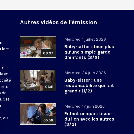
Autres vidéos de l'émission
Mercredi 1 juillet 2026
es
Baby-sitter : bien plus
u lors
qu’une simple garde
06:07
d’enfants (2/2)
nts
Mercredi 24 juin 2026
le et
Baby-sitter : une
ociété
responsabilité qui fait
ents,
06:11
grandir (1/2)
s de
e. Ces
a
Mercredi 17 juin 2026
Enfant unique : tisser
, ou
du lien avec les autres
05:58
(3/3)