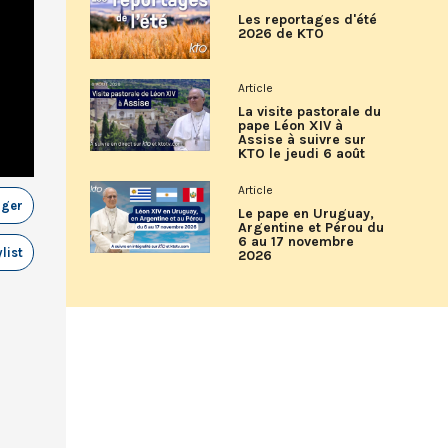
Les reportages d'été
2026 de KTO
Article
La visite pastorale du
pape Léon XIV à
Assise à suivre sur
KTO le jeudi 6 août
Article
ager
Le pape en Uruguay,
Argentine et Pérou du
6 au 17 novembre
list
2026