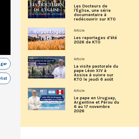
Les Docteurs de
l'Église, une série
documentaire à
redécouvrir sur KTO
Article
Les reportages d'été
2026 de KTO
Article
ager
La visite pastorale du
pape Léon XIV à
Assise à suivre sur
list
KTO le jeudi 6 août
Article
Le pape en Uruguay,
Argentine et Pérou du
6 au 17 novembre
2026