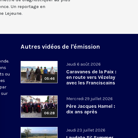
ence. Un reportage en
me Lejeune.
Autres vidéos de l'émission
onde.
Jeudi 6 août 2026
iens
Caravanes de la Paix :
ts ou
en route vers Vézelay
05:46
nes
avec les Franciscains
 par
 sur
Mercredi 29 juillet 2026
Père Jacques Hamel :
dix ans après
06:28
Jeudi 23 juillet 2026
Laudato Si’ Summer