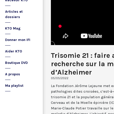
Recevoir KTO
Articles et
dossiers
KTO Mag
Donner mon IFI
Aider KTO
Trisomie 21 : faire
recherche sur la m
Boutique DVD
d’Alzheimer
A propos
05/05/2022
La Fondation Jérôme Lejeune met en
Ma playlist
pathologies dites croisées, c’est-à-
trisomie 21 et la population général
Cerveau et de la Moelle épinière (I
Marie-Claude Potier travaille sur le 
maladie d’Alzheimer. L’objectif, p