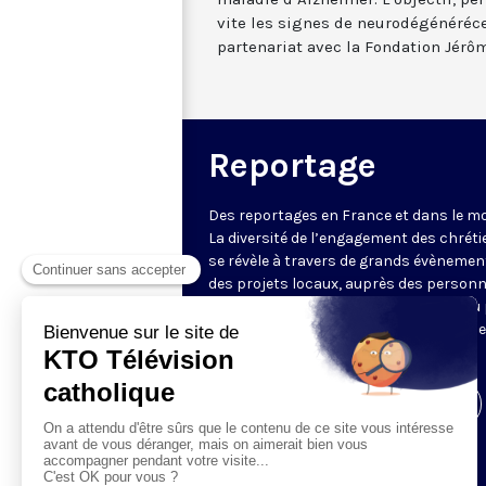
vite les signes de neurodégénéréc
partenariat avec la Fondation Jérô
Reportage
Des reportages en France et dans le m
La diversité de l’engagement des chrét
se révèle à travers de grands évènemen
des projets locaux, auprès des person
fragiles, au service du Bien commun ou
l’évangélisation. Un regard d’espérance
le monde.
Visiter la page de l'émission