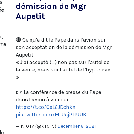
e
démission de Mgr
ée
Aupetit
r,
🔴 Ce qu’a dit le Pape dans l’avion sur
mmé
son acceptation de la démission de Mgr
Aupetit
« J’ai accepté (…) non pas sur l’autel de
la vérité, mais sur l’autel de l’hypocrisie
»
👉 La conférence de presse du Pape
dans l’avion à voir sur
https://t.co/OsL6JDchkn
pic.twitter.com/MtUaj2HUUK
— KTOTV (@KTOTV)
December 6, 2021
de