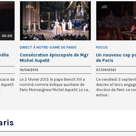
05:29
DIRECT À NOTRE-DAME DE PARIS
FOCUS
élie
Consécration épiscopale de Mgr
Un nouveau cap po
e
Michel Aupetit
de Paris
19/04/2013
07/09/2021
dicace de
Le 2 février 2013, le pape Benoît XVI a
Ce vendredi 3 septembr
 Aupetit
nommé comme évêque auxiliaire de
diacres et laïcs engag
.
Paris Monseigneur Michel Aupetit. Le ca...
diocèse de Paris se so
autour...
aris