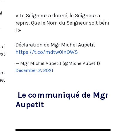
té
« Le Seigneur a donné, le Seigneur a
repris. Que le Nom du Seigneur soit béni
.
! »
Déclaration de Mgr Michel Aupetit
qui
https://t.co/mdtw0InOWS
est
— Mgr Michel Aupetit (@MichelAupetit)
December 2, 2021
rs
me,
Le communiqué de Mgr
Aupetit