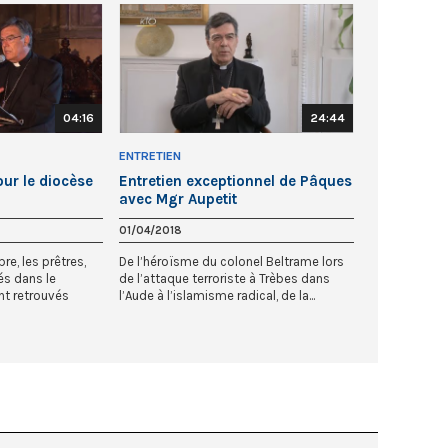
04:16
24:44
ENTRETIEN
ur le diocèse
Entretien exceptionnel de Pâques
avec Mgr Aupetit
01/04/2018
e, les prêtres,
De l’héroïsme du colonel Beltrame lors
és dans le
de l’attaque terroriste à Trèbes dans
nt retrouvés
l’Aude à l’islamisme radical, de la...