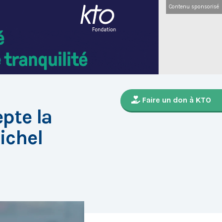
Contenu sponsorisé
Faire un don à KTO
pte la
ichel