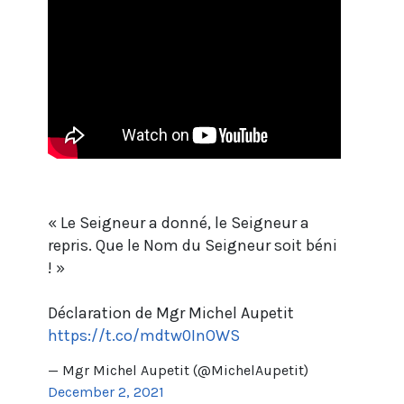
« Le Seigneur a donné, le Seigneur a
repris. Que le Nom du Seigneur soit béni
! »
Déclaration de Mgr Michel Aupetit
https://t.co/mdtw0InOWS
— Mgr Michel Aupetit (@MichelAupetit)
December 2, 2021