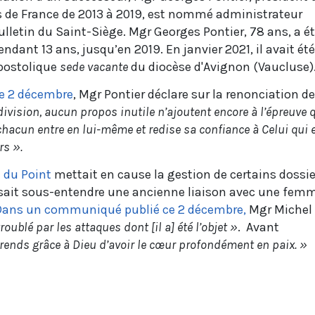
s de France de 2013 à 2019, est nommé administrateur
lletin du Saint-Siège. Mgr Georges Pontier, 78 ans, a é
ndant 13 ans, jusqu’en 2019. En janvier 2021, il avait été
postolique
sede vacante
du diocèse d'Avignon (Vaucluse)
e 2 décembre
, Mgr Pontier déclare sur la renonciation de
ivision, aucun propos inutile n’ajoutent encore à l’épreuve 
chacun entre en lui-même et redise sa confiance à Celui qui 
rs ».
e du Point
mettait en cause la gestion de certains dossie
issait sous-entendre une ancienne liaison avec une fem
Dans un communiqué publié ce 2 décembre,
Mgr Michel
oublé par les attaques dont [il a] été l’objet »
. Avant
 rends grâce à Dieu d’avoir le cœur profondément en paix. »