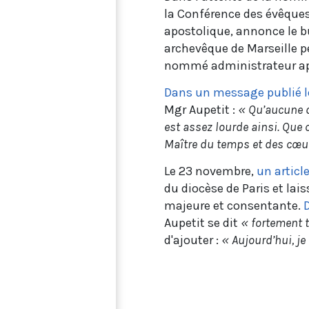
la Conférence des évêque
apostolique, annonce le bu
archevêque de Marseille pe
nommé administrateur a
Dans un message publié l
Mgr Aupetit :
«
Qu’aucune d
est assez lourde ainsi. Que 
Maître du temps et des cœu
Le 23 novembre,
un articl
du diocèse de Paris et la
majeure et consentante.
Aupetit se dit
« fortement tr
d'ajouter :
« Aujourd’hui, je