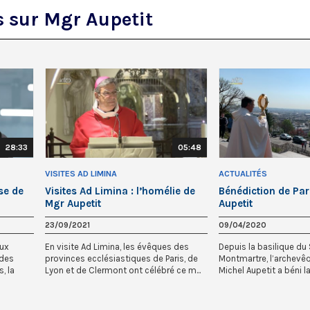
s sur Mgr Aupetit
28:33
05:48
VISITES AD LIMINA
ACTUALITÉS
se de
Visites Ad Limina : l’homélie de
Bénédiction de Par
Mgr Aupetit
Aupetit
23/09/2021
09/04/2020
eux
En visite Ad Limina, les évêques des
Depuis la basilique du
 des
provinces ecclésiastiques de Paris, de
Montmartre, l’archevêq
, la
Lyon et de Clermont ont célébré ce m...
Michel Aupetit a béni la 