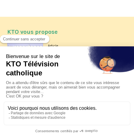
KTO vous propose
Article
Les reportages d'été 2026 de KTO
Article
La visite pastorale du pape Léon
XIV à Assise à suivre sur KTO le
jeudi 6 août
Article
Le pape en Uruguay, Argentine et
Pérou du 6 au 17 novembre 2026