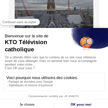
07:19
NOTRE-DAME EN CHANTIER
Le toit de Notre-Dame retrouve sa couverture
de plomb
21/04/2024
Sous le ciel de Paris, les bruits des marteaux se font
entendre sur le chantier de Notre-Dame, où la pose du
plo...
© KTO 2026 —
Contact
—
Mentions légales