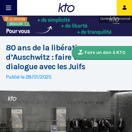
Contenu sponsorisé
80 ans de la libération
Faire un don à KTO
d’Auschwitz : faire vivre le
dialogue avec les Juifs
Publié le 28/01/2025