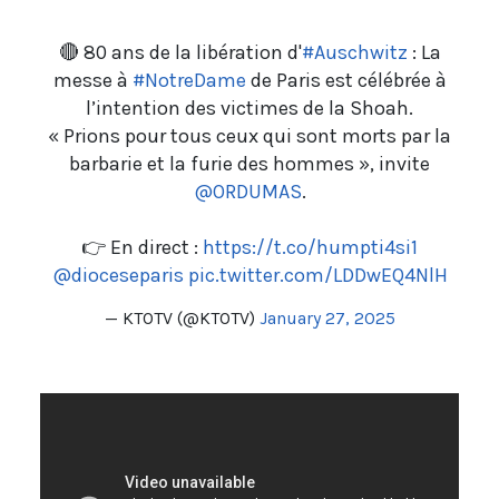
🔴 80 ans de la libération d'
#Auschwitz
: La
messe à
#NotreDame
de Paris est célébrée à
l’intention des victimes de la Shoah.
« Prions pour tous ceux qui sont morts par la
barbarie et la furie des hommes », invite
@ORDUMAS
.
👉 En direct :
https://t.co/humpti4si1
@dioceseparis
pic.twitter.com/LDDwEQ4NlH
— KTOTV (@KTOTV)
January 27, 2025