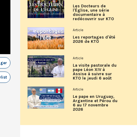
Les Docteurs de
l'Église, une série
documentaire à
redécouvrir sur KTO
Article
Les reportages d'été
2026 de KTO
Article
ager
La visite pastorale du
pape Léon XIV à
Assise à suivre sur
list
KTO le jeudi 6 août
Article
Le pape en Uruguay,
Argentine et Pérou du
6 au 17 novembre
2026