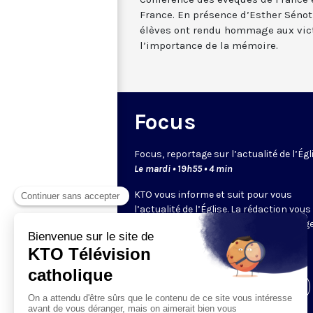
France. En présence d’Esther Sénot,
élèves ont rendu hommage aux vict
l’importance de la mémoire.
Focus
Focus, reportage sur l’actualité de l’Égl
Le mardi • 19h55 • 4 min
KTO vous informe et suit pour vous
l’actualité de l’Église. La rédaction vous
propose, chaque semaine, un reportage
un sujet ou événement d’actualité.
Visiter la page de l'émission