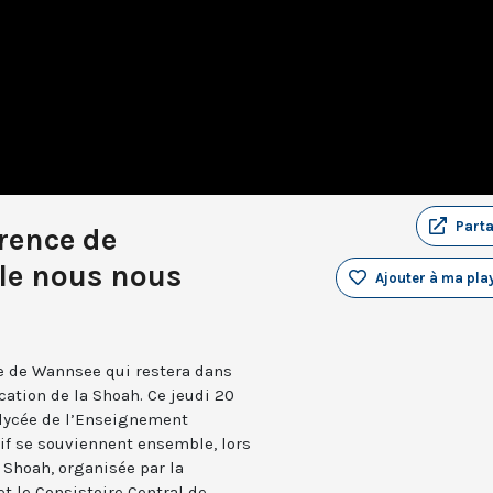
Part
rence de
le nous nous
Ajouter à ma play
nce de Wannsee qui restera dans
cation de la Shoah. Ce jeudi 20
n lycée de l’Enseignement
if se souviennent ensemble, lors
Shoah, organisée par la
t le Consistoire Central de