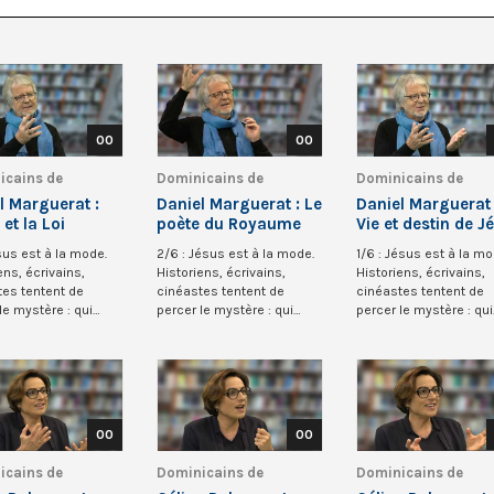
00
00
icains de
Dominicains de
Dominicains de
que
Belgique
Belgique
l Marguerat :
Daniel Marguerat : Le
Daniel Marguerat 
et la Loi
poète du Royaume
Vie et destin de J
de Nazareth
sus est à la mode.
2/6 : Jésus est à la mode.
1/6 : Jésus est à la mo
ens, écrivains,
Historiens, écrivains,
Historiens, écrivains,
tes tentent de
cinéastes tentent de
cinéastes tentent de
le mystère : qui
percer le mystère : qui
percer le mystère : qui
’homme de Na...
était l’homme de...
était l’homme de...
00
00
icains de
Dominicains de
Dominicains de
que
Belgique
Belgique