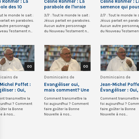
ne Rohmer : La
Céline Rohmer : La
Céline Rohmer : L
ole des 10
parabole de l'ivraie
semence qui pou
s filles (Mt 25)
(Matthieu 13)
d'elle-même (Mc 
out le monde le sait :
3/7 : Tout le monde le sait :
2/7 : Tout le monde le s
arlait en paraboles.
Jésus parlait en paraboles.
Jésus parlait en parab
autre personnage
Aucun autre personnage
Aucun autre personna
veau Testament ne
du Nouveau Testament ne
du Nouveau Testamen
.
s’est r...
s’est r...
00
00
icains de
Dominicains de
Dominicains de
que
Belgique
Belgique
Michel Poffet :
Evangéliser oui,
Jean-Michel Poffe
éliser : Oui,
mais comment? Une
Évangéliser : Oui,
 comment ? 4/6
pastorale
mais comment ? 
t transmettre la
Comment transmettre la
Comment transmettre 
paulinienne 3
jourd'hui ? Comment
foi aujourd'hui ? Comment
foi aujourd'hui ? Com
oûter la Bonne
faire goûter la Bonne
faire goûter la Bonne
le à nos
Nouvelle à nos
Nouvelle à nos
porains ?
contemporains ?
contemporains ?
t, s...
Comment, s...
Comment, s...