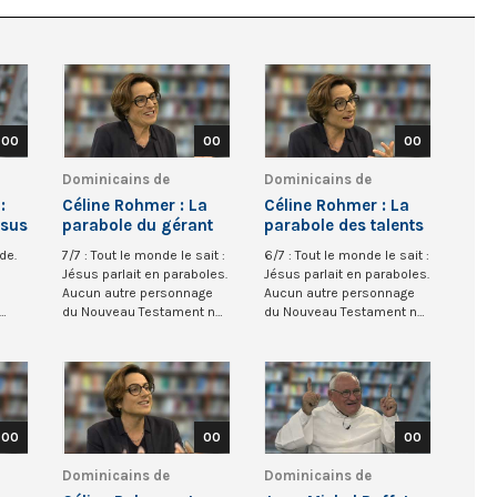
00
00
00
Dominicains de
Dominicains de
Belgique
Belgique
:
Céline Rohmer : La
Céline Rohmer : La
ésus
parabole du gérant
parabole des talents
habile
(Mt 25)
de.
7/7 : Tout le monde le sait :
6/7 : Tout le monde le sait :
Jésus parlait en paraboles.
Jésus parlait en paraboles.
Aucun autre personnage
Aucun autre personnage
du Nouveau Testament ne
du Nouveau Testament ne
s’est r...
s’est r...
00
00
00
Dominicains de
Dominicains de
Belgique
Belgique