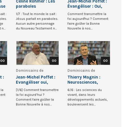
a
Céline Rohmer : Les
Jean-Michel Poffet :
sse
paraboles
Évangéliser : Oui,
4)
mais comment ? 6/6
ait :
1/7 : Tout le monde le sait :
Comment transmettre la
oles.
Jésus parlait en paraboles.
foi aujourd'hui ? Comment
ge
Aucun autre personnage
faire goûter la Bonne
t ne
du Nouveau Testament ne
Nouvelle à nos
s’est r...
contemporains ?
Comment, s...
00
00
00
Dominicains de
Dominicains de
Belgique
Belgique
t :
Jean-Michel Poffet :
Thierry Magnin :
Evangéliser oui,
Neurosciences,
2/6
mais comment ?
évangile et biais
la
[1/6] Comment transmettre
6/6 : Les sciences du
cognitifs
ment
la foi aujourd’hui ?
vivant, dans leurs
Comment faire goûter la
développements actuels,
Bonne Nouvelle à nos
bouleversent les
contemporains ? Comm...
perspectives sur l'homme,
qui...