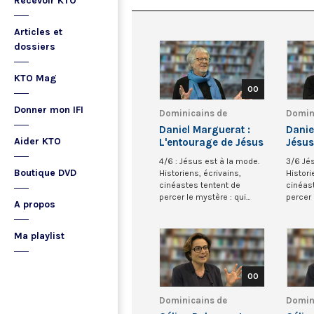
Recevoir KTO
Articles et
dossiers
KTO Mag
00
Donner mon IFI
Dominicains de
Domin
Belgique
Belgi
Daniel Marguerat :
Danie
Aider KTO
L'entourage de Jésus
Jésus 
4/6 : Jésus est à la mode.
3/6 Jé
Boutique DVD
Historiens, écrivains,
Histori
cinéastes tentent de
cinéas
percer le mystère : qui
percer 
A propos
était l’homme de...
était l
Ma playlist
00
Dominicains de
Domin
Belgique
Belgi