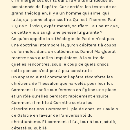
d’immerger ses écrits dans la vie tumultueuse et
passionnée de l’apôtre. Car derrière les textes de ce
grand théologien, il y a un homme qui aime, qui
lutte, qui peine et qui souffre. Qui est l’homme Paul
? Qu’a-t-il vécu, expérimenté, souffert – au point que,
de cette vie, a surgi une pensée fulgurante ?
Ce qu’on appelle la « théologie de Paul » n’est pas
une doctrine intemporelle, qu’on débiterait à coups
de formules dans un catéchisme. Daniel Marguerat
montre sous quelles impulsions, à la suite de
quelles rencontres, sous le coup de quels chocs
cette pensée s’est peu à peu construite.
On apprend ainsi comment l’apôtre réconforte les
chrétiens de Thessalonique harcelés pour leur foi.
Comment il confie aux femmes en Église une place
et un rôle qu’elles perdront rapidement ensuite.
Comment il milite à Corinthe contre les
discriminations. Comment il plaide chez les Gaulois
de Galatie en faveur de l’universalité du
christianisme. Et comment il fut, tour à tour, adulé,
détesté ou oublié.