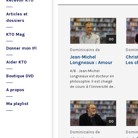
Recevoir KTO
Articles et
dossiers
KTO Mag
00
Donner mon IFI
Dominicains de
Domin
Belgique
Belgi
Jean-Michel
Chris
Aider KTO
Longneaux : Amour
Les c
et incertitude
d’Ori
4/6 : Jean-Michel
Boutique DVD
Longneaux est docteur en
philosophie. Il est chargé
de cours à l’Université de
A propos
Namur, conseill...
Ma playlist
00
Dominicains de
Domin
Belgique
Belgi