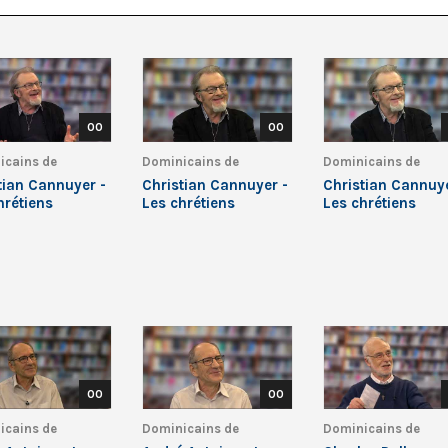
00
00
icains de
Dominicains de
Dominicains de
que
Belgique
Belgique
tian Cannuyer -
Christian Cannuyer -
Christian Cannuye
hrétiens
Les chrétiens
Les chrétiens
ent 6/6
d’Orient 5/6
d’Orient 4/6
00
00
icains de
Dominicains de
Dominicains de
que
Belgique
Belgique