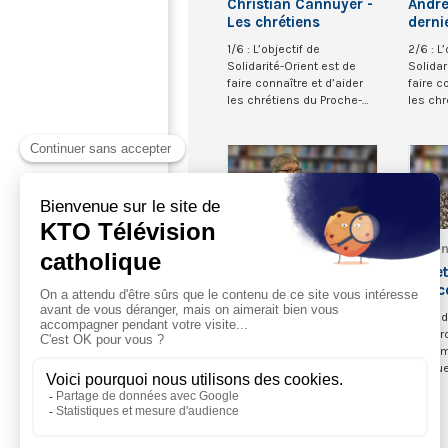
Christian Cannuyer -
André
Les chrétiens
derni
d’Orient 1/6
(2/2)
1/6 : L’objectif de
2/6 : L
Solidarité-Orient est de
Solidar
faire connaître et d’aider
faire c
les chrétiens du Proche-
les chr
Orient. Ils sont...
Orient. 
00
Dominicains de
Domin
Belgique
Belgi
Cosette Odier -
Coset
L’accompagnement
L’ac
spirituel (4/6)
spirit
Le modèle de consultance
Le mod
dans l'accompagnement.
interp
La place de
l'acc
l’accompagnement
spiritu
spirituel en milieu de santé
l’acc
a con...
spiritue