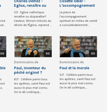
Charles Delhez -
Cosette Odier -
u
Eglise, renaître ou
L’accompagnement
disparaitre (1/2)
spirituel (6/6)
1/2 : Eglise catholique:
La place de
renaître ou disparaître?
l’accompagnement
acine
L'auteur, témoin irrésolu du
spirituel en milieu de santé
hute
déclin de l'Église, reprend à
a considérablement
la...
changé dans les 40
dernières années...
00
00
00
Dominicains de
Dominicains de
Belgique
Belgique
ible
Paul, inventeur du
Paul et la morale
péché originel ?
5/7 : Célèbre parmi tous
les apôtres, saint Paul est
us
6/7 : Célèbre parmi tous
aussi le plus mal connu.
 est
les apôtres, saint Paul est
On le dit colérique,
u.
aussi le plus mal connu.
doctrinaire,...
On le dit colérique,
doctrinaire,...