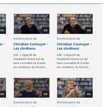
00
00
00
Dominicains de
Dominicains de
Belgique
Belgique
r -
Christian Cannuyer -
Christian Cannuyer -
Les chrétiens
Les chrétiens
d’Orient 3/6
d’Orient 2/6
3/6 : L’objectif de
2/6 : L’objectif de
Solidarité-Orient est de
Solidarité-Orient est de
faire connaître et d’aider
faire connaître et d’aider
les chrétiens du Proche-
les chrétiens du Proche-
Orient. Ils sont...
Orient. Ils sont...
00
00
00
Dominicains de
Dominicains de
Belgique
Belgique