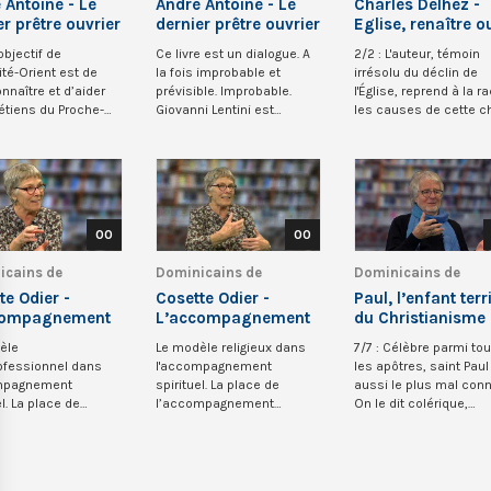
 Antoine - Le
André Antoine - Le
Charles Delhez -
er prêtre ouvrier
dernier prêtre ouvrier
Eglise, renaître o
(1/2)
disparaitre (2/2)
’objectif de
Ce livre est un dialogue. A
2/2 : L'auteur, témoin
ité-Orient est de
la fois improbable et
irrésolu du déclin de
onnaître et d’aider
prévisible. Improbable.
l'Église, reprend à la r
étiens du Proche-
Giovanni Lentini est
les causes de cette c
Ils sont...
sociologue et ath...
quasi verti...
00
00
icains de
Dominicains de
Dominicains de
que
Belgique
Belgique
te Odier -
Cosette Odier -
Paul, l’enfant terr
compagnement
L’accompagnement
du Christianisme
uel (3/6)
spirituel (1/6)
èle
Le modèle religieux dans
7/7 : Célèbre parmi to
rofessionnel dans
l'accompagnement
les apôtres, saint Paul
ompagnement
spirituel. La place de
aussi le plus mal conn
el. La place de
l’accompagnement
On le dit colérique,
ompagnement
spirituel en milieu de santé
doctrinaire,...
l en milieu d...
a...