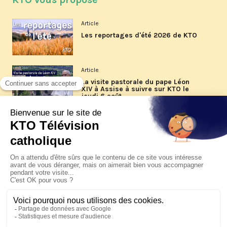
Article
Les reportages d'été 2026 de KTO
Article
La visite pastorale du pape Léon
XIV à Assise à suivre sur KTO le
jeudi 6 août
Article
Le pape en Uruguay, Argentine et
Pérou du 6 au 17 novembre 2026
© KTO 2026 —
Contact
—
Mentions légales