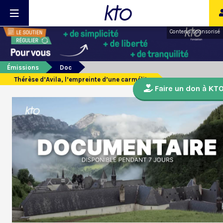
Contenu sponsorisé
Émissions
Doc
Thérèse d’Avila, l’empreinte d’une carmélite
Faire un don à KT