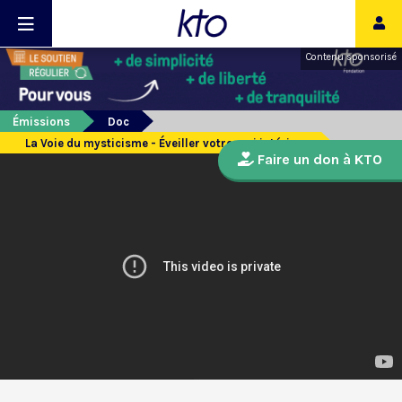
Contenu sponsorisé
Émissions
Doc
La Voie du mysticisme - Éveiller votre moi intérieur
Faire un don à KTO