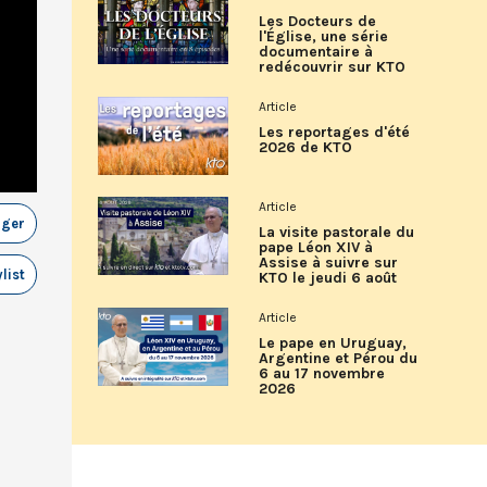
Les Docteurs de
l'Église, une série
documentaire à
redécouvrir sur KTO
Article
Les reportages d'été
2026 de KTO
Article
ager
La visite pastorale du
pape Léon XIV à
Assise à suivre sur
list
KTO le jeudi 6 août
Article
Le pape en Uruguay,
Argentine et Pérou du
6 au 17 novembre
2026