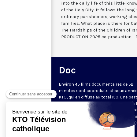
into the daily life of this little-k
of the Holy City. It follows the lon
ordinary parishioners, working clos
families. What place is there for Cat
The Hardships of the Children of Is
PRODUCTION 2025 co-production - 
Doc
Environ 45 films documentaires de 52
minutes sont coproduits chaque année
KTO, qui en diffuse au total 150. Une part
d'entre eux est disponible sur Internet. 
chaîne privilégie des documents metta
valeur une vision chrétienne de l'homm
lecture des questions de société au reg
la doctrine sociale de l'Église, une
(re)découverte du patrimoine culturel