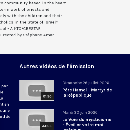
nown community based in the heart
g-term work of priests and
ely with the children and their
holics in the State of Israel?
rael - A KTO/CRESTAR
Directed by Stéphane Amar
Autres vidéos de l'émission
Dimanche 26 juillet 2026
 par
Père Hamel - Martyr de
ie
la République
01:50
La
nt en
e, une
Mardi 30 juin 2026
ard de
La Voie du mysticisme
- Éveiller votre moi
34:05
intérieur