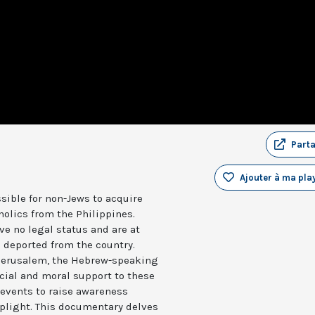
Part
Ajouter à ma play
ossible for non-Jews to acquire
holics from the Philippines.
ve no legal status and are at
d deported from the country.
f Jerusalem, the Hebrew-speaking
cial and moral support to these
l events to raise awareness
 plight. This documentary delves