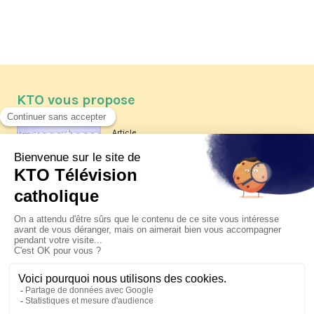
KTO vous propose
Article
Les reportages d'été 2026 de KTO
Article
La visite pastorale du pape Léon
XIV à Assise à suivre sur KTO le
jeudi 6 août
Article
Le pape en Uruguay, Argentine et
Pérou du 6 au 17 novembre 2026