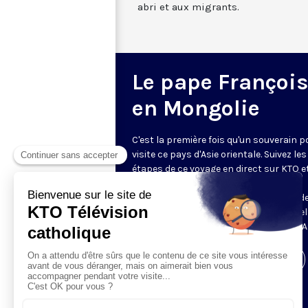
abri et aux migrants.
Le pape François
en Mongolie
C'est la première fois qu'un souverain p
visite ce pays d'Asie orientale. Suivez les
étapes de ce voyage en direct sur KTO e
ktotv.com du 31 août au 4 septembre.
Retrouvez aussi les flashs quotidiens d
envoyés spéciaux pour saisir l'essentiel
voyage apostolique inédit au cœur de l'A
Visiter la page de l'émission