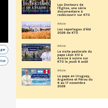
Les Docteurs de
l'Église, une série
documentaire à
redécouvrir sur KTO
Article
Les reportages d'été
2026 de KTO
Article
ager
La visite pastorale du
pape Léon XIV à
Assise à suivre sur
list
KTO le jeudi 6 août
Article
Le pape en Uruguay,
Argentine et Pérou du
6 au 17 novembre
2026