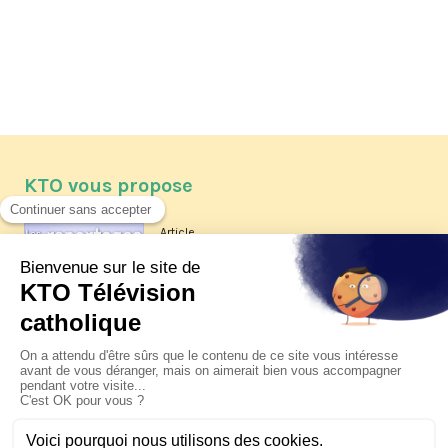
KTO vous propose
Article
Les reportages d'été 2026 de KTO
Article
La visite pastorale du pape Léon
XIV à Assise à suivre sur KTO le
jeudi 6 août
Article
Le pape en Uruguay, Argentine et