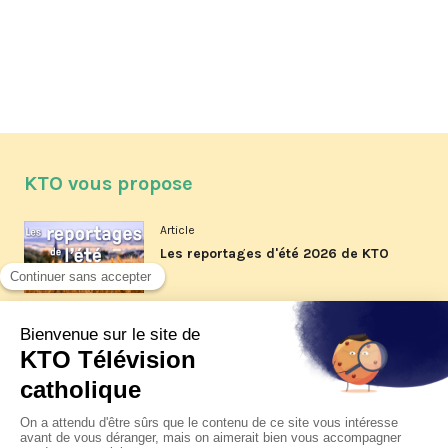
KTO vous propose
Article
Les reportages d'été 2026 de KTO
Article
La visite pastorale du pape Léon
XIV à Assise à suivre sur KTO le
jeudi 6 août
Article
Le pape en Uruguay, Argentine et