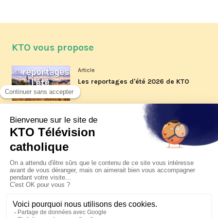
KTO vous propose
Article
Les reportages d'été 2026 de KTO
Article
La visite pastorale du pape Léon
XIV à Assise à suivre sur KTO le
jeudi 6 août
Article
Le pape en Uruguay, Argentine et
Pérou du 6 au 17 novembre 2026