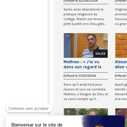
Diffusé le 22/06/2024
Diffusé
d’aller vers lui »
momen
le Chr
Après avoir abandonné la
Originai
pratique religieuse au
animist
collège, Martin est revenu
Sassou
petit à petit vers Dieu grâce
sa gran
à plusi...
inculqué
04:22
Mathieu : « J’ai vu
Alexan
dans son regard la
désir 
miséricorde »
qui g
Diffusé le 11/05/2024
Diffusé
mon c
Alors qu’il avait tout pour
Ayant g
réussir et une vie comblée,
famille
Mathieu s’éloigne de Dieu et
Alexand
se rend compte qu’il
à la me
ressen...
prêter b