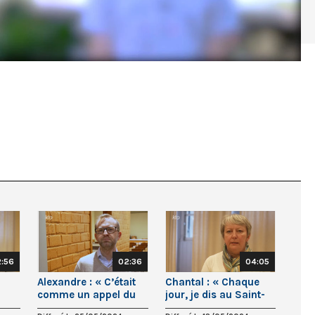
:56
02:36
04:05
Alexandre : « C’était
Chantal : « Chaque
comme un appel du
jour, je dis au Saint-
on
Seigneur qui disait
Esprit que je suis