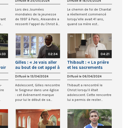
Diffusé le 25/05/2024
Diffusé le 18/05/2024
nt »
"Viens, suis-moi !" »
disponible »
Lors des Journées
Le chemin de foi de Chantal
mondiales de la jeunesse
a réellement commencé
rant
de 1997 à Paris, Alexandre a
lorsqu’elle avait 41 ans,
e
ressenti l’appel du Christ à
quand sa mère est
s...
le suivre l...
décédée. Après sa...
4:33
02:34
04:21
Gilles : « Je vais aller
Thibault : « La prière
voir
au bout de cet appel à
et les sacrements
mi,
servir en étant un
sont indispensables
Diffusé le 13/04/2024
Diffusé le 06/04/2024
frère universel »
pour ma vie »
n-
Adolescent, Gilles rencontre
Thibault a rencontré le
ère
le Seigneur dans une église
Christ lorsqu’il était
: cet évènement marque
adolescent. Cette rencontre
pour lui le début de sa
lui a permis de rester
vocation...
toujours confi...