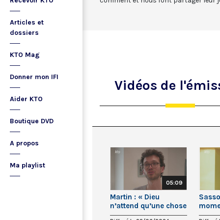
Recevoir KTO
comment et nous font partager leur jo
Articles et
dossiers
KTO Mag
Donner mon IFI
Vidéos
de l'émis
Aider KTO
Boutique DVD
A propos
Ma playlist
05:09
Martin : « Dieu
Sasso
n’attend qu’une chose
momen
: qu’on fasse le pas
comme