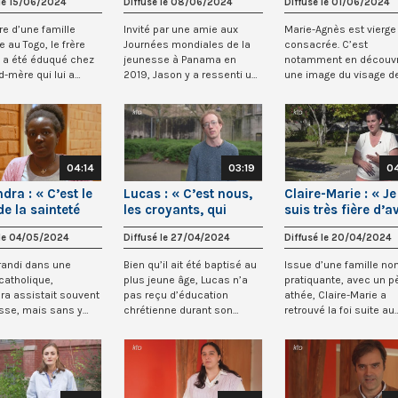
 le 15/06/2024
Diffusé le 08/06/2024
Diffusé le 01/06/2024
ts de tristesse,
de vivre »
du Saint-Sacreme
ist est là »
re d’une famille
Invité par une amie aux
Marie-Agnès est vierge
e au Togo, le frère
Journées mondiales de la
consacrée. C’est
 a été éduqué chez
jeunesse à Panama en
notamment en découv
d-mère qui lui a
2019, Jason y a ressenti un
une image du visage d
 de...
appel à retrou...
Jésus miséricordieux lor
04:14
03:19
0
dra : « C’est le
Lucas : « C’est nous,
Claire-Marie : « Je
de la sainteté
les croyants, qui
suis très fière d’a
randissait dans
faisons l’Eglise »
dans ma vie cet a
 le 04/05/2024
Diffusé le 27/04/2024
Diffusé le 20/04/2024
oeur »
ce père, ce
confident... »
randi dans une
Bien qu’il ait été baptisé au
Issue d’une famille no
 catholique,
plus jeune âge, Lucas n’a
pratiquante, avec un p
ra assistait souvent
pas reçu d’éducation
athée, Claire-Marie a
sse, mais sans y
chrétienne durant son
retrouvé la foi suite au
eaucoup d’...
enfance. Lors...
décès d’un être...