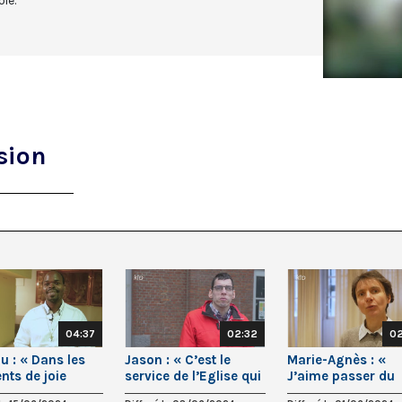
ie.
sion
04:37
02:32
02
u : « Dans les
Jason : « C’est le
Marie-Agnès : «
ts de joie
service de l’Eglise qui
J’aime passer du
 dans les
me donne de la joie
temps à l’adorati