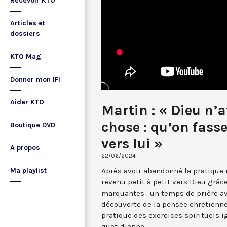
Recevoir KTO
Articles et
dossiers
KTO Mag
Donner mon IFI
Aider KTO
Martin : « Dieu n’
chose : qu’on fasse
Boutique DVD
vers lui »
A propos
22/06/2024
Après avoir abandonné la pratique r
Ma playlist
revenu petit à petit vers Dieu grâc
marquantes : un temps de prière a
découverte de la pensée chrétienne 
pratique des exercices spirituels i
quotidienne.