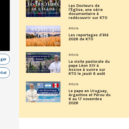
Les Docteurs de
l'Église, une série
documentaire à
redécouvrir sur KTO
Article
Les reportages d'été
2026 de KTO
Article
ager
La visite pastorale du
pape Léon XIV à
Assise à suivre sur
list
KTO le jeudi 6 août
Article
Le pape en Uruguay,
Argentine et Pérou du
6 au 17 novembre
2026