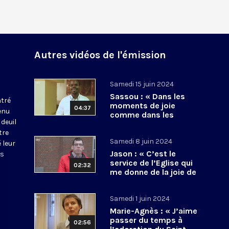
Autres vidéos de l'émission
Samedi 15 juin 2024
Sassou : « Dans les
tré
moments de joie
04:37
enu
comme dans les
deuil
moments de tristesse,
tre
le Christ est là »
Samedi 8 juin 2024
 leur
Jason : « C’est le
us
service de l’Eglise qui
02:32
me donne de la joie de
vivre »
Samedi 1 juin 2024
Marie-Agnès : « J’aime
passer du temps à
02:56