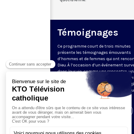
Témoignages
Ce programme court de trois minutes
présente les témoignages émouvants
d’hommes et de femmes qui ont rencon
Dieu. À l’occasion d’un événement surv
dans leur vie, comme une rencontre, un 
ou une maladie, ils ont vécu une rencon
avec Jésus qui a complètement changé
vie. Ils nous expliquent comment et no
font partager leur joie.
Visiter la page de l'émission