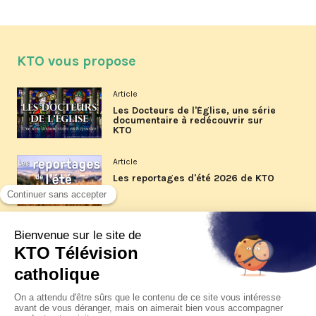
KTO vous propose
Article
Les Docteurs de l'Église, une série
documentaire à redécouvrir sur
KTO
Article
Les reportages d'été 2026 de KTO
Article
La visite pastorale du pape Léon
XIV à Assise à suivre sur KTO le
jeudi 6 août
Article
Le pape en Uruguay, Argentine et