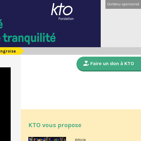
Contenu sponsorisé
ongroise
Faire un don à KTO
KTO vous propose
Article