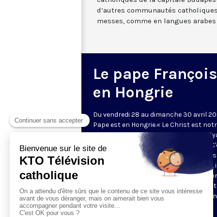
d’autres communautés catholiques 
messes, comme en langues arabes 
Le pape François
en Hongrie
Du vendredi 28 au dimanche 30 avril 20
Pape est en Hongrie.« Le Christ est not
avenir » : telle est la devise de ce 41e vo
apostolique de François, hors d'Italie. C'
deuxième fois qu'il se rend dans ce pays
d'Europe centrale : en septembre 2021, i
avait présidé la messe de clôture du C
eucharistique international à Budapest
cette courte visite de quelques heures n
pas été considérée comme une visite
officielle du pays.