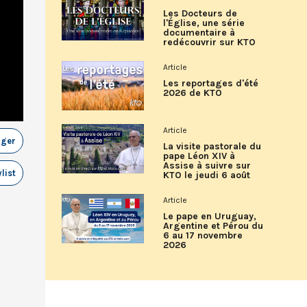
Les Docteurs de
l'Église, une série
documentaire à
redécouvrir sur KTO
Article
Les reportages d'été
2026 de KTO
Article
ager
La visite pastorale du
pape Léon XIV à
Assise à suivre sur
list
KTO le jeudi 6 août
Article
Le pape en Uruguay,
Argentine et Pérou du
6 au 17 novembre
2026