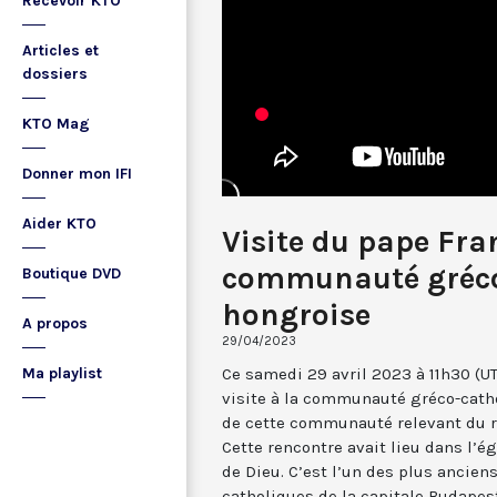
Recevoir KTO
Articles et
dossiers
KTO Mag
Donner mon IFI
Aider KTO
Visite du pape Fra
communauté gréco
Boutique DVD
hongroise
A propos
29/04/2023
Ce samedi 29 avril 2023 à 11h30 (UT
Ma playlist
visite à la communauté gréco-catho
de cette communauté relevant du ri
Cette rencontre avait lieu dans l’ég
de Dieu. C’est l’un des plus ancien
catholiques de la capitale Budapes