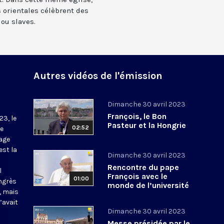
orientales célèbrent des
ou slaves.
Autres vidéos de l'émission
Dimanche 30 avril 2023
François, le Bon
23, le
Pasteur et la Hongrie
02:52
re
yage
est la
Dimanche 30 avril 2023
Rencontre du pape
l
François avec le
01:00
ongrès
monde de l’université
, mais
et de la culture en
’avait
Hongrie
Dimanche 30 avril 2023
Messe présidée par le