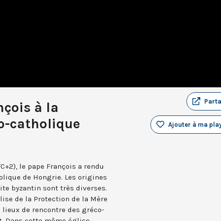
Part
nçois à la
-catholique
Ajouter à ma play
C+2), le pape François a rendu
lique de Hongrie. Les origines
te byzantin sont très diverses.
lise de la Protection de la Mère
s lieux de rencontre des gréco-
t. Dans cette même église,