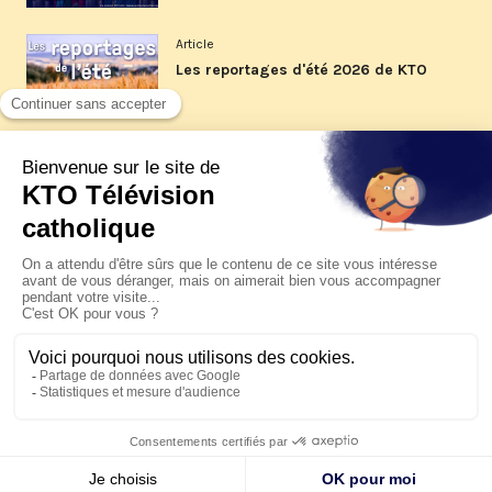
Article
Les reportages d'été 2026 de KTO
Article
La visite pastorale du pape Léon
XIV à Assise à suivre sur KTO le
jeudi 6 août
Article
Le pape en Uruguay, Argentine et
Pérou du 6 au 17 novembre 2026
© KTO 2026 —
Contact
—
Mentions légales