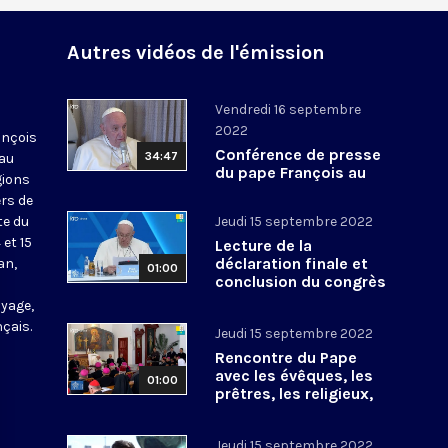
Autres vidéos de l'émission
Vendredi 16 septembre
2022
ançois
Conférence de presse
34:47
 au
du pape François au
gions
Kazakhstan
ers de
ite du
Jeudi 15 septembre 2022
et 15
Lecture de la
déclaration finale et
an,
01:00
conclusion du congrès
interreligieux au
oyage,
Kazakhstan
nçais.
Jeudi 15 septembre 2022
Rencontre du Pape
avec les évêques, les
01:00
prêtres, les religieux,
les agents pastoraux
du Kazakhstan
Jeudi 15 septembre 2022