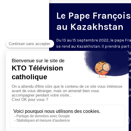
Le Pape François
au Kazakhstan
Du 13 au 15 septembre 2022, le pape Fr
se rend au Kazakhstan. Il prendra part
VIIe Congrès des responsables des reli
mondiales et traditionnelles. « Messag
paix et d’unité », voilà la devise de la vis
pape François au Kazakhstan. Les 13, 14 
septembre, le Saint-Père est à Nur-Sult
anciennement Astana et capitale du
Kazakhstan. Retrouvez les étapes du v
les flashs et les directs, traduits en fra
Visiter la page de l'émission