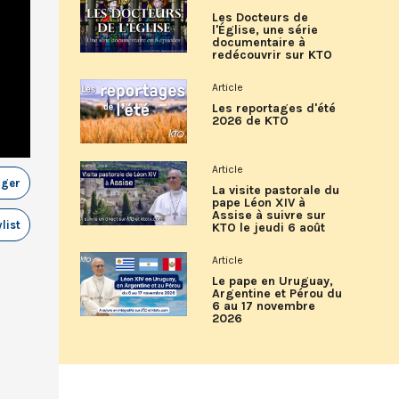
Les Docteurs de
l'Église, une série
documentaire à
redécouvrir sur KTO
Article
Les reportages d'été
2026 de KTO
Article
ager
La visite pastorale du
pape Léon XIV à
Assise à suivre sur
list
KTO le jeudi 6 août
Article
Le pape en Uruguay,
Argentine et Pérou du
6 au 17 novembre
2026