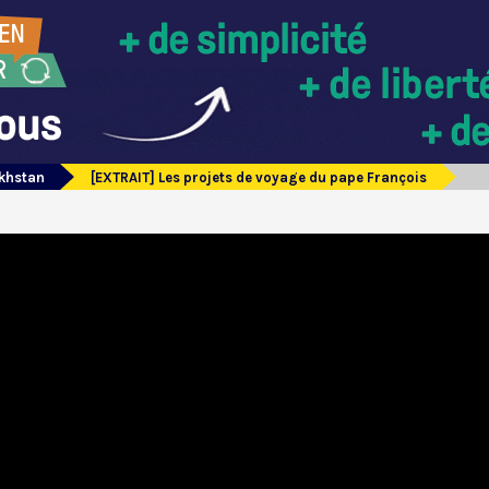
akhstan
[EXTRAIT] Les projets de voyage du pape François