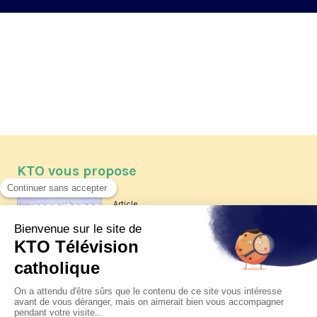
KTO vous propose
Article
Les reportages d'été 2026 de KTO
Article
La visite pastorale du pape Léon
XIV à Assise à suivre sur KTO le
jeudi 6 août