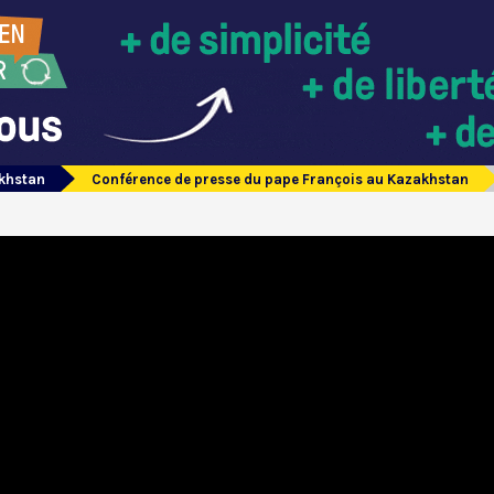
akhstan
Conférence de presse du pape François au Kazakhstan