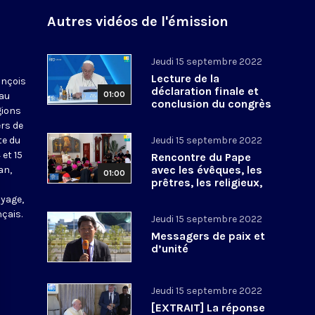
Autres vidéos de l'émission
Jeudi 15 septembre 2022
Lecture de la
ançois
déclaration finale et
01:00
 au
conclusion du congrès
gions
interreligieux au
ers de
Kazakhstan
ite du
Jeudi 15 septembre 2022
et 15
Rencontre du Pape
avec les évêques, les
an,
01:00
prêtres, les religieux,
les agents pastoraux
oyage,
du Kazakhstan
nçais.
Jeudi 15 septembre 2022
Messagers de paix et
d’unité
Jeudi 15 septembre 2022
[EXTRAIT] La réponse