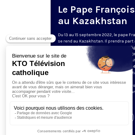
Le Pape François
au Kazakhstan
Du 13 au 15 septembre 2022, le pape Fr
se rend au Kazakhstan. Il prendra part
VIIe Congrès des responsables des reli
mondiales et traditionnelles. « Messag
paix et d’unité », voilà la devise de la vis
pape François au Kazakhstan. Les 13, 14 
septembre, le Saint-Père est à Nur-Sult
anciennement Astana et capitale du
Kazakhstan. Retrouvez les étapes du v
les flashs et les directs, traduits en fra
Visiter la page de l'émission