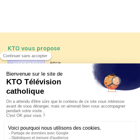
KTO vous propose
Article
Les reportages d'été 2026 de KTO
Article
La visite pastorale du pape Léon
XIV à Assise à suivre sur KTO le
jeudi 6 août
Article
Le pape en Uruguay, Argentine et
Pérou du 6 au 17 novembre 2026