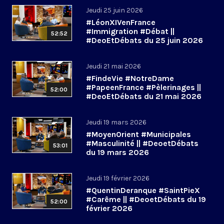
Jeudi 25 juin 2026
#LéonXIVenFrance
#Immigration #Débat ||
52:52
#DeoEtDébats du 25 juin 2026
Jeudi 21 mai 2026
#FindeVie #NotreDame
#PapeenFrance #Pèlerinages ||
52:00
#DeoEtDébats du 21 mai 2026
Jeudi 19 mars 2026
#MoyenOrient #Municipales
#Masculinité || #DeoetDébats
53:01
du 19 mars 2026
Jeudi 19 février 2026
#QuentinDeranque #SaintPieX
#Carême || #DeoetDébats du 19
52:00
février 2026