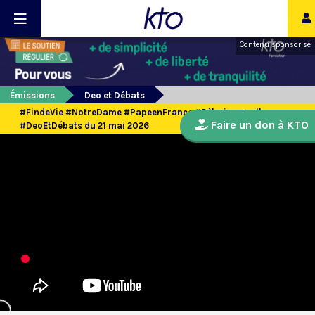
Contenu sponsorisé
Émissions
Deo et Débats
#FindeVie #NotreDame #PapeenFrance #Pèlerinages ||
Faire un don à KTO
#DeoEtDébats du 21 mai 2026