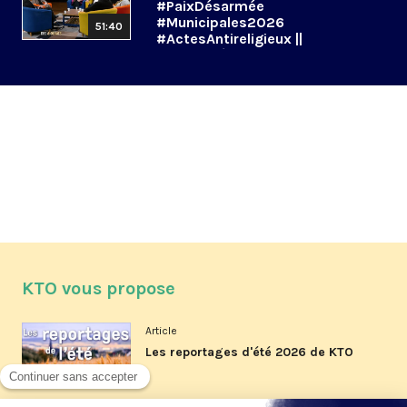
#PaixDésarmée
#Municipales2026
51:40
#ActesAntireligieux ||
#DeoetDébats du 15 janvier
2026
KTO vous propose
Article
Les reportages d'été 2026 de KTO