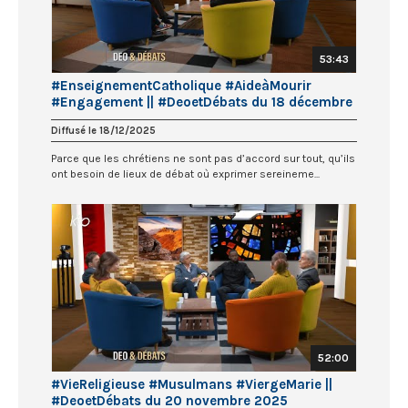
53:43
#EnseignementCatholique #AideàMourir
#Engagement || #DeoetDébats du 18 décembre
2025
Diffusé le 18/12/2025
Parce que les chrétiens ne sont pas d’accord sur tout, qu’ils
ont besoin de lieux de débat où exprimer sereineme...
52:00
#VieReligieuse #Musulmans #ViergeMarie ||
#DeoetDébats du 20 novembre 2025