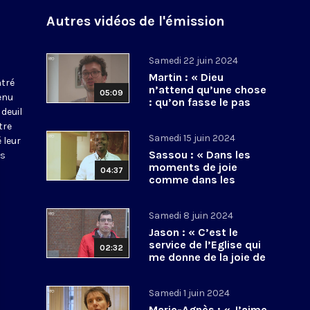
Autres vidéos de l'émission
Samedi 22 juin 2024
Martin : « Dieu
tré
n’attend qu’une chose
05:09
enu
: qu’on fasse le pas
deuil
d’aller vers lui »
tre
Samedi 15 juin 2024
 leur
Sassou : « Dans les
us
moments de joie
04:37
comme dans les
moments de tristesse,
le Christ est là »
Samedi 8 juin 2024
Jason : « C’est le
service de l’Eglise qui
02:32
me donne de la joie de
vivre »
Samedi 1 juin 2024
Marie-Agnès : « J’aime