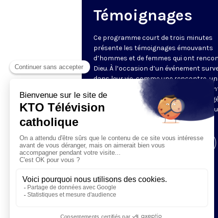
Témoignages
Ce programme court de trois minutes
présente les témoignages émouvants
d’hommes et de femmes qui ont rencon
Dieu. À l’occasion d’un événement surv
dans leur vie, comme une rencontre, un 
ou une maladie, ils ont vécu une rencon
avec Jésus qui a complètement changé
vie. Ils nous expliquent comment et no
font partager leur joie.
Visiter la page de l'émission