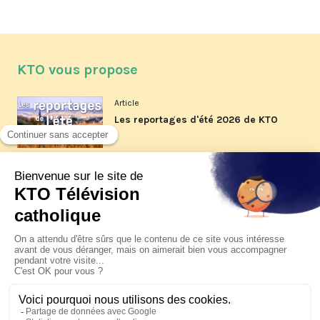
KTO vous propose
Article
Les reportages d'été 2026 de KTO
Article
La visite pastorale du pape Léon
XIV à Assise à suivre sur KTO le
jeudi 6 août
Article
Le pape en Uruguay, Argentine et
Pérou du 6 au 17 novembre 2026