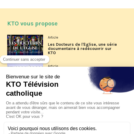
KTO vous propose
Article
Les Docteurs de l'Église, une série
documentaire à redécouvrir sur
KTO
Article
Les reportages d'été 2026 de KTO
Article
La visite pastorale du pape Léon
XIV à Assise à suivre sur KTO le
jeudi 6 août
Article
Le pape en Uruguay, Argentine et
Pérou du 6 au 17 novembre 2026