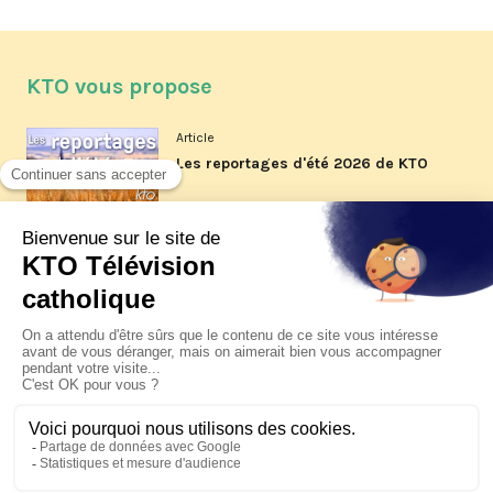
KTO vous propose
Article
Les reportages d'été 2026 de KTO
Article
La visite pastorale du pape Léon
XIV à Assise à suivre sur KTO le
jeudi 6 août
Article
Le pape en Uruguay, Argentine et
Pérou du 6 au 17 novembre 2026