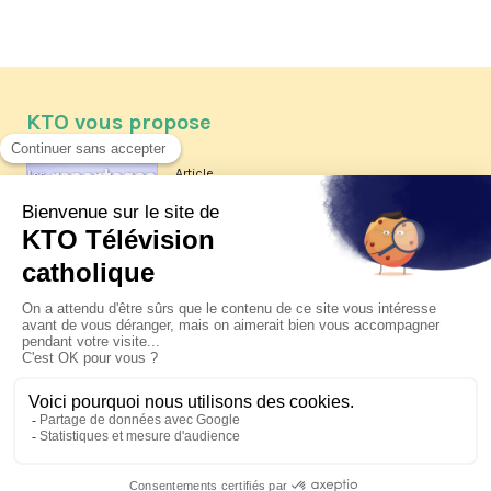
KTO vous propose
Article
Les reportages d'été 2026 de KTO
Article
La visite pastorale du pape Léon
XIV à Assise à suivre sur KTO le
jeudi 6 août
Article
Le pape en Uruguay, Argentine et
Pérou du 6 au 17 novembre 2026