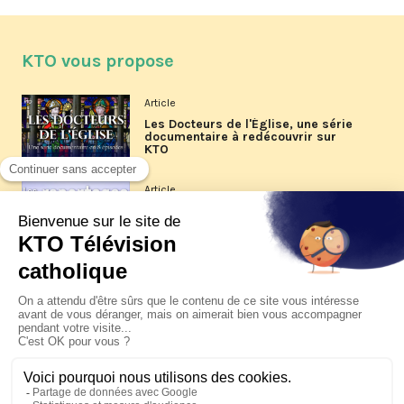
KTO vous propose
Article
Les Docteurs de l'Église, une série
documentaire à redécouvrir sur
KTO
Article
Les reportages d'été 2026 de KTO
Article
La visite pastorale du pape Léon
XIV à Assise à suivre sur KTO le
jeudi 6 août
Article
Le pape en Uruguay, Argentine et
Pérou du 6 au 17 novembre 2026