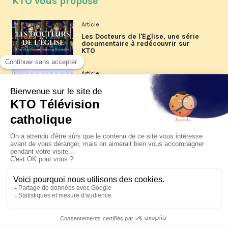
KTO vous propose
Article
Les Docteurs de l'Église, une série
documentaire à redécouvrir sur
KTO
Article
Les reportages d'été 2026 de KTO
Article
La visite pastorale du pape Léon
XIV à Assise à suivre sur KTO le
jeudi 6 août
Article
Le pape en Uruguay, Argentine et
Pérou du 6 au 17 novembre 2026