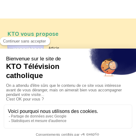
KTO vous propose
Article
Les reportages d'été 2026 de KTO
Article
La visite pastorale du pape Léon
XIV à Assise à suivre sur KTO le
jeudi 6 août
Article
Le pape en Uruguay, Argentine et
Pérou du 6 au 17 novembre 2026