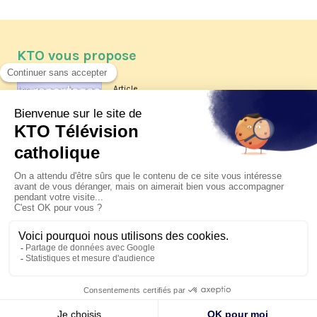
KTO vous propose
Article
Les reportages d'été 2026 de KTO
Article
La visite pastorale du pape Léon
XIV à Assise à suivre sur KTO le
jeudi 6 août
Article
Le pape en Uruguay, Argentine et
Pérou du 6 au 17 novembre 2026