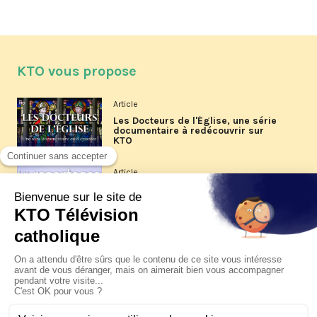
KTO vous propose
Article
Les Docteurs de l'Église, une série
documentaire à redécouvrir sur
KTO
Article
Les reportages d'été 2026 de KTO
Article
La visite pastorale du pape Léon
XIV à Assise à suivre sur KTO le
jeudi 6 août
Article